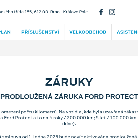
ackého třída 155, 612 00 Brno - Královo Pole
PLAN
PŘÍSLUŠENSTVÍ
VELKOOBCHOD
ASISTEN
ZÁRUKY
PRODLOUŽENÁ ZÁRUKA FORD PROTECT
z omezení počtu kilometrů. Na vozidla, kde byla uzavřená zákaz
Ford Protect a to na 4 roky / 200 000 km; 5 let / 100 000 km n
dříve).
ká smlouva od 1. ledna 2023 bude navíc aktivována prodloužená 