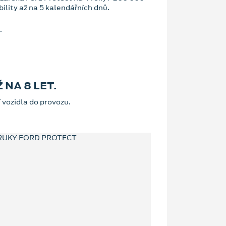
bility až na 5 kalendářních dnů.
.
NA 8 LET.
 vozidla do provozu.