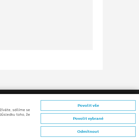
Povolit vše
žíváte, sdílíme se
 důsledku toho, že
Povolit vybrané
ů konečných zákazníků
Odmítnout