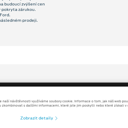
na budoucí zvýšení cen
y pokryta zárukou.
Ford.
 následném prodeji.
ze naší návštěvnosti využíváme soubory cookie. Informace o tom, jak náš web pou
u zkombinovat s dalšími informacemi, které jste jim poskytli nebo které získali v
Copyright ©2026 BRNOCAR a.s.
Zobrazit detaily
Ochrana osobních údajů
Prohlášení o zpracování údaj