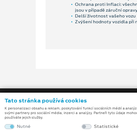
Ochrana proti Inflaci: všech
jsou v případě záruční oprav
Delší životnost vašeho vozu 
Zvýšení hodnoty vozidla při
Tato stránka používá cookies
K personalizaci obsahu a reklam, poskytování funkcí sociálních médií a analý
svými partnery pro sociální média, inzerci a analýzy. Partneři tyto údaje moho
používáte jejich služby.
Nutné
Statistické
Obchodní podmínky