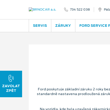
734 522 038
Pal
SERVIS
ZÁRUKY
FORD SERVICE 
Ford poskytuje základní záruku 2 roky be
standardně nastavena prodloužená záruka 
Na vozidla, kde byla uzavřená zákaznic