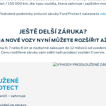
et / 150 000 km, dle typu vozidla, která zahrnuje i zajištění mo
Podrobné podmínky smluvní záruky Ford Protect naleznete
zde
JEŠTĚ DELŠÍ ZÁRUKA?
A NOVÉ VOZY NYNÍ MŮŽETE ROZŠÍŘIT AŽ 
na 6; 7 nebo 8 let je nezbytné zakoupit do 12 měsíců od uvedení
Cenu rozšířené záruky vám sdělí naši prodejci vozidel či servis.
UŽENÉ
OTECT
ničí – zahrnuje
ýdaji za opravy.