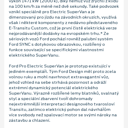
výkon 1471 kW (2000 k), díky němuž vůz zrychlí z klidu
na 100 km/h za méně než dvě sekundy. Také podvozek
vznikl speciálně pro Electric SuperVan a je
dimenzovaný pro jízdu na závodních okruzích, využívá
však i některé komponenty z nedávno představeného
E-Transitu Custom, což je první čistě elektrická verze
nejprodávanější dodávky na evropském trhu.* Ze
sériových vozů Ford pochází rovněž palubní systém
Ford SYNC s dotykovou obrazovkou, rozšířený o
funkce související se specifickými vlastnostmi
elektrického SuperVanu.
Ford Pro Electric SuperVan je prototyp existující v
jediném exempláři. Tým Ford Design měl proto zcela
volnou ruku a mohl navrhnout extravagantní vůz,
jehož vzhled na sebe strhává pozornost a odráží
extrémní dynamický potenciál elektrického
SuperVanu. Výrazně rozšířené lemy blatníků, svalnatý
styl a speciální zbarvení tvoří dohromady
nejextrémnější interpretaci designového tvarosloví
Transitu, zatímco elektrický pohon dal návrhářům
více svobody než spalovací motor se svými nároky na
zástavbu a chlazení.