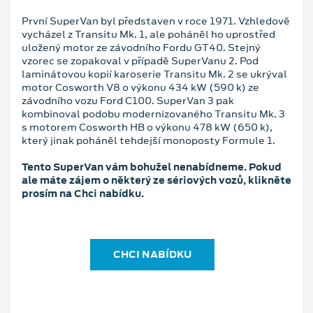
První SuperVan byl představen v roce 1971. Vzhledově
vycházel z Transitu Mk. 1, ale poháněl ho uprostřed
uložený motor ze závodního Fordu GT40. Stejný
vzorec se zopakoval v případě SuperVanu 2. Pod
laminátovou kopií karoserie Transitu Mk. 2 se ukrýval
motor Cosworth V8 o výkonu 434 kW (590 k) ze
závodního vozu Ford C100. SuperVan 3 pak
kombinoval podobu modernizovaného Transitu Mk. 3
s motorem Cosworth HB o výkonu 478 kW (650 k),
který jinak poháněl tehdejší monoposty Formule 1.
Tento SuperVan vám bohužel nenabídneme. Pokud
ale máte zájem o některý ze sériových vozů, klikněte
prosím na Chci nabídku.
CHCI NABÍDKU