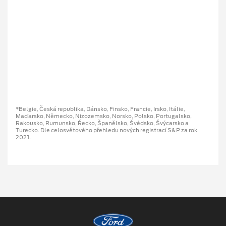
*Belgie, Česká republika, Dánsko, Finsko, Francie, Irsko, Itálie,
Maďarsko, Německo, Nizozemsko, Norsko, Polsko, Portugalsko,
Rakousko, Rumunsko, Řecko, Španělsko, Švédsko, Švýcarsko a
Turecko. Dle celosvětového přehledu nových registrací S&P za rok
2021.