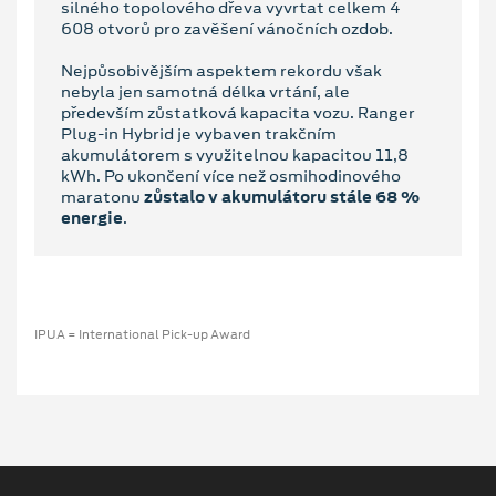
silného topolového dřeva vyvrtat celkem 4
608 otvorů pro zavěšení vánočních ozdob.
Nejpůsobivějším aspektem rekordu však
nebyla jen samotná délka vrtání, ale
především zůstatková kapacita vozu. Ranger
Plug-in Hybrid je vybaven trakčním
akumulátorem s využitelnou kapacitou 11,8
kWh. Po ukončení více než osmihodinového
maratonu
zůstalo v akumulátoru stále 68 %
energie
.
IPUA = International Pick-up Award