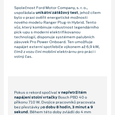
Společnost Ford Motor Company, s. r. o.,
uspořádala
unikátní zátěžový test
, jehož cílem
bylo v praxi ověřit energetické možnosti
nového modelu Ranger Plug-in Hybrid. Tento
vůz, který kombinuje robustnost legendárního
pick-upu s moderní elektrifikovanou
technologií, disponuje systémem palubních
zásuvek Pro Power Onboard. Ten umožňuje
napájet externí spotřebiče výkonem až 6,9 kW,
čímž z vozu činí mobilní elektrárnu pro práci i
volný čas.
Pokus o rekord spočíval
v nepřetržitém
napájení stolní vrtačky
Bosch PBD 40 o
příkonu 710 W. Dvojice pracovníků pracovala
bez přestávky p
o dobu 8 hodin, 3 minut a 9
sekund
. Během této doby zvládli do 4 mm